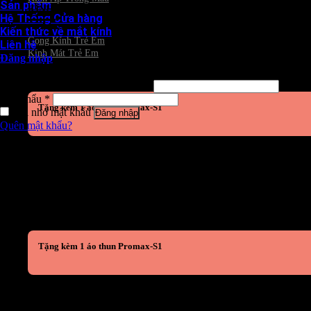
Sản phẩm
KÍNH TRẺ EM
Hệ Thống Cửa hàng
Kiến thức về mắt kính
Gọng Kính Trẻ Em
Liên hệ
Kính Mát Trẻ Em
Đăng nhập
Đăng nhập
Tên tài khoản hoặc địa chỉ email
*
Mật khẩu
*
Tặng kèm 1 áo thun Promax-S1
Ghi nhớ mật khẩu
Đăng nhập
Quên mật khẩu?
Tặng kèm 1 áo thun Promax-S1