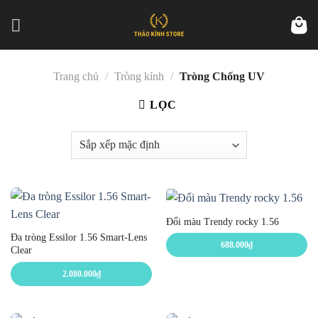
Skip
to
content
Trang chủ
/
Tròng kính
/
Tròng Chống UV
LỌC
Đổi màu Trendy rocky 1.56
Đa tròng Essilor 1.56 Smart-Lens
688.000
₫
Clear
2.080.000
₫