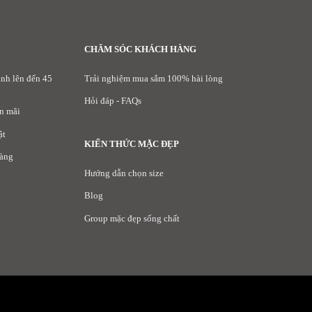
CHĂM SÓC KHÁCH HÀNG
nh lên đến 45
Trải nghiệm mua sắm 100% hài lòng
Hỏi đáp - FAQs
n mãi
ật
KIẾN THỨC MẶC ĐẸP
hàng
Hướng dẫn chọn size
Blog
Group mặc đẹp sống chất