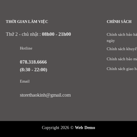
THỜI GIAN LÀM VIỆC
CHÍNH SÁCH
Thứ 2 - chủ nhật :
08h00 - 21h00
Chính sách bảo hà
ngày
Hotline
Chính sách khuyế
Chính sách bảo m
078.318.6666
Chính sách giao 
(8:30 - 22:00)
Email
storethaokinh@gmail.com
Copyright 2026 ©
Web Demo