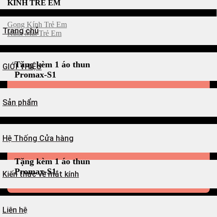
KÍNH TRẺ EM
Gọng Kính Trẻ Em
Trang chủ
Kính Mát Trẻ Em
Tặng kèm 1 áo thun
GIỚI THIỆU
Promax-S1
Sản phẩm
Hệ Thống Cửa hàng
Tặng kèm 1 áo thun
Promax-S1
Kiến thức về mắt kính
Liên hệ