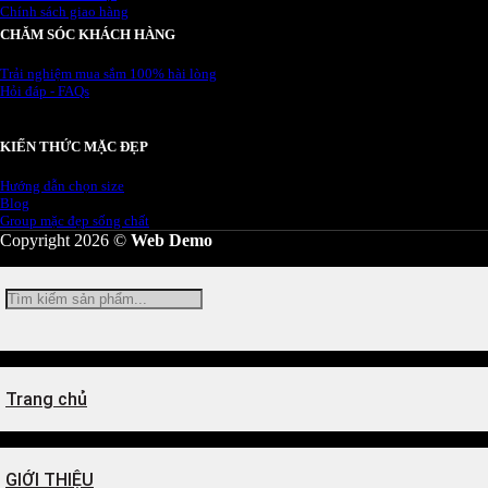
Chính sách giao hàng
CHĂM SÓC KHÁCH HÀNG
Trải nghiệm mua sắm 100% hài lòng
Hỏi đáp - FAQs
KIẾN THỨC MẶC ĐẸP
Hướng dẫn chọn size
Blog
Group mặc đẹp sống chất
Copyright 2026 ©
Web Demo
Tìm
kiếm:
Trang chủ
GIỚI THIỆU