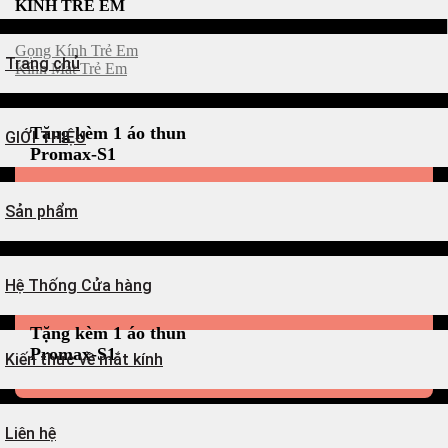
KÍNH TRẺ EM
Gọng Kính Trẻ Em
Trang chủ
Kính Mát Trẻ Em
Tặng kèm 1 áo thun
GIỚI THIỆU
Promax-S1
Sản phẩm
Hệ Thống Cửa hàng
Tặng kèm 1 áo thun
Promax-S1
Kiến thức về mắt kính
Liên hệ