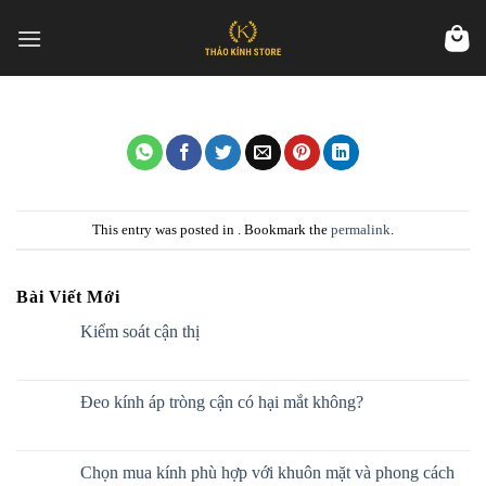
Skip
to
content
This entry was posted in . Bookmark the
permalink
.
Bài Viết Mới
Kiểm soát cận thị
Đeo kính áp tròng cận có hại mắt không?
Chọn mua kính phù hợp với khuôn mặt và phong cách