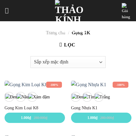
Skip
to
content
Trang chủ
/
Gọng 1K
LỌC
-100%
-100%
Gọng Kim Loại K8
Gọng Nhựa K1
1.000
₫
280.000
₫
1.000
₫
280.000
₫