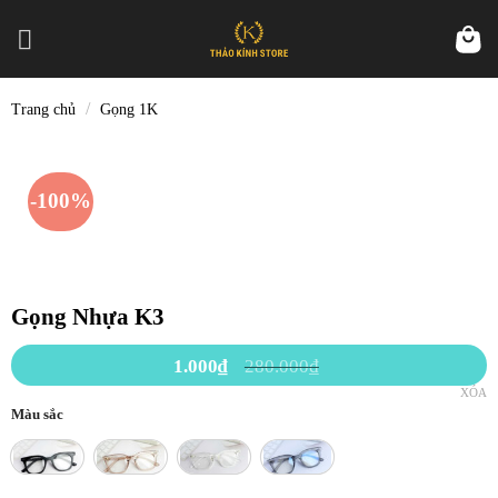
Skip
to
content
/
Trang chủ
Gọng 1K
-100%
Gọng Nhựa K3
1.000
₫
280.000
₫
XÓA
Màu sắc