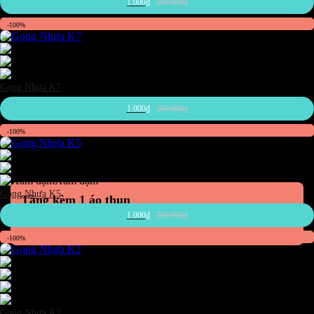
1.000
₫
280.000
₫
-100%
Đen
Trắng
Xám đậm
Gọng Nhựa K7
1.000
₫
280.000
₫
-100%
Đen
Trắng
Xám đậm
Gọng Nhựa K5
Tặng kèm 1 áo thun
Promax-S1
1.000
₫
280.000
₫
-100%
Đen
Nâu
Trắng
Xám đậm
Gọng Nhựa K2