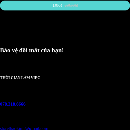
1.000
₫
280.000
₫
Bảo vệ đôi mắt của bạn!
Chúng tôi luôn trân trọng và mong đợi nhận được mọi ý kiến đóng góp từ khách
hàng để có thể nâng cấp trải nghiệm dịch vụ và sản phẩm tốt hơn nữa.
THỜI GIAN LÀM VIỆC
Thứ 2 - chủ nhật :
08h00 - 21h00
Hotline
078.318.6666
(8:30 - 22:00)
Email
storethaokinh@gmail.com