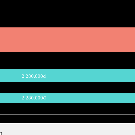
2.280.000
₫
2.280.000
₫
đ