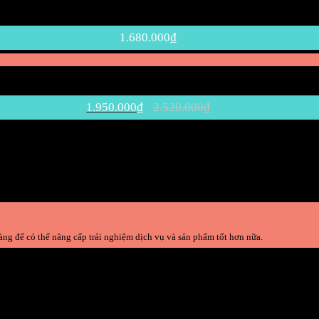
1.680.000
₫
1.950.000
₫
2.520.000
₫
ng để có thể nâng cấp trải nghiệm dịch vụ và sản phẩm tốt hơn nữa.