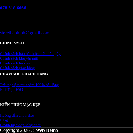
Hotline
078.318.6666
(8:30 - 22:00)
Email
storethaokinh@gmail.com
CHÍNH SÁCH
Chính sách bảo hành lên đến 45 ngày
Chính sách khuyến mãi
Chính sách bảo mật
Chính sách giao hàng
CHĂM SÓC KHÁCH HÀNG
Trải nghiệm mua sắm 100% hài lòng
Hỏi đáp - FAQs
KIẾN THỨC MẶC ĐẸP
Hướng dẫn chọn size
Blog
Group mặc đẹp sống chất
Copyright 2026 ©
Web Demo