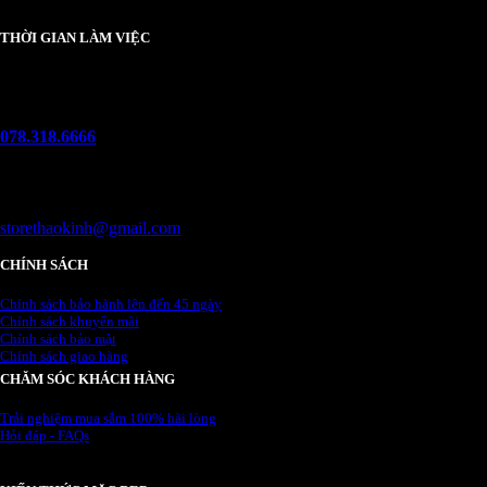
THỜI GIAN LÀM VIỆC
Thứ 2 - chủ nhật :
08h00 - 21h00
Hotline
078.318.6666
(8:30 - 22:00)
Email
storethaokinh@gmail.com
CHÍNH SÁCH
Chính sách bảo hành lên đến 45 ngày
Chính sách khuyến mãi
Chính sách bảo mật
Chính sách giao hàng
CHĂM SÓC KHÁCH HÀNG
Trải nghiệm mua sắm 100% hài lòng
Hỏi đáp - FAQs