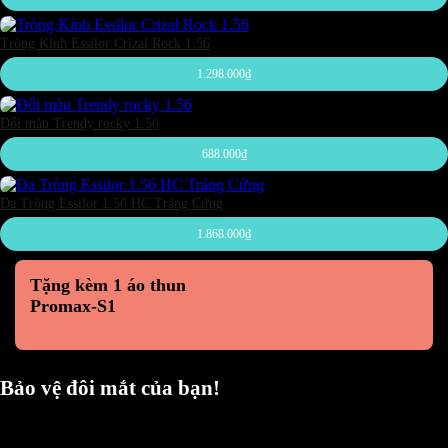
Tròng Kính Essilor Crizal Rock 1.56
1.298.000
₫
Đổi màu Trendy rocky 1.56
688.000
₫
Đa Tròng Essilor 1.56 HC Tráng Cứng
1.868.000
₫
Tặng kèm 1 áo thun
Promax-S1
Bảo vệ đôi mắt của bạn!
Chúng tôi luôn trân trọng và mong đợi nhận được mọi ý kiến đóng góp từ khách
hàng để có thể nâng cấp trải nghiệm dịch vụ và sản phẩm tốt hơn nữa.