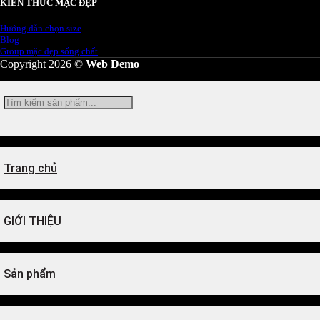
KIẾN THỨC MẶC ĐẸP
Hướng dẫn chọn size
Blog
Group mặc đẹp sống chất
Copyright 2026 ©
Web Demo
Tìm
kiếm:
Trang chủ
GIỚI THIỆU
Sản phẩm