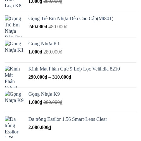
1.000
₫
280.000
₫
Gọng Trẻ Em Nhựa Dẻo Cao Cấp(Mt801)
240.000
₫
480.000
₫
Gọng Nhựa K1
1.000
₫
280.000
₫
Kính Mát Phân Cực 9 Lớp Lọc Veithdia 8210
Khoảng
290.000
₫
–
310.000
₫
giá:
từ
Gọng Nhựa K9
290.000₫
1.000
₫
280.000
₫
đến
310.000₫
Đa tròng Essilor 1.56 Smart-Lens Clear
2.080.000
₫