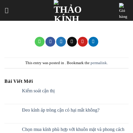
Skip
to
content
This entry was posted in . Bookmark the
permalink
.
Bài Viết Mới
Kiểm soát cận thị
Đeo kính áp tròng cận có hại mắt không?
Chọn mua kính phù hợp với khuôn mặt và phong cách