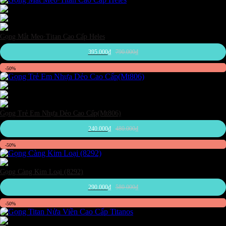
Đen
Trắng
Xám đậm
Gọng Mắt Meo·Titan Cao Cấp Heles
395.000
₫
790.000
₫
-50%
Đen
Hồng
Xám đậm
Gọng Trẻ Em Nhựa Dẻo Cao Cấp(Mt806)
240.000
₫
480.000
₫
-50%
Đen
Gọng Càng Kim Loại (8292)
290.000
₫
580.000
₫
-50%
Đỏ Đô