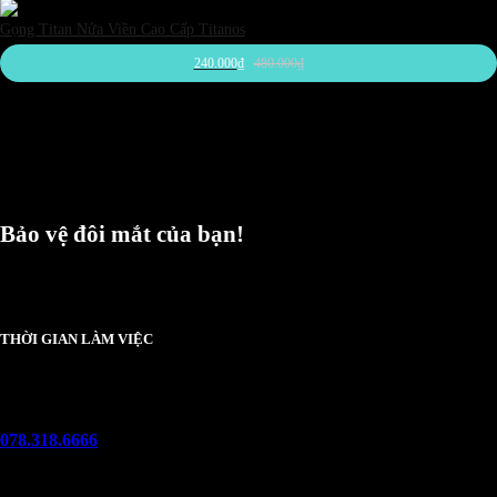
Hồng
Gọng Titan Nửa Viền Cao Cấp Titanos
240.000
₫
480.000
₫
Bảo vệ đôi mắt của bạn!
Chúng tôi luôn trân trọng và mong đợi nhận được mọi ý kiến đóng góp từ khách
hàng để có thể nâng cấp trải nghiệm dịch vụ và sản phẩm tốt hơn nữa.
THỜI GIAN LÀM VIỆC
Thứ 2 - chủ nhật :
08h00 - 21h00
Hotline
078.318.6666
(8:30 - 22:00)