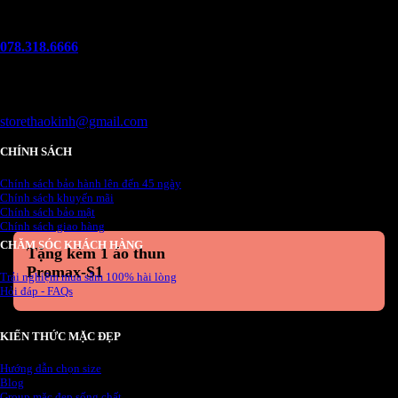
Hotline
078.318.6666
(8:30 - 22:00)
Email
storethaokinh@gmail.com
CHÍNH SÁCH
Chính sách bảo hành lên đến 45 ngày
Chính sách khuyến mãi
Chính sách bảo mật
Chính sách giao hàng
CHĂM SÓC KHÁCH HÀNG
Tặng kèm 1 áo thun
Promax-S1
Trải nghiệm mua sắm 100% hài lòng
Hỏi đáp - FAQs
KIẾN THỨC MẶC ĐẸP
Hướng dẫn chọn size
Blog
Group mặc đẹp sống chất