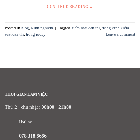
CONTINUE READING
→
Posted in
blog
,
Kinh nghiệm
|
Tagged
kiểm soát cận thị
,
tròng kính kiểm
soát cận thị
,
tròng rocky
Leave a comment
THỜI GIAN LÀM VIỆC
Thứ 2 - chủ nhật :
08h00 - 21h00
Hotline
078.318.6666