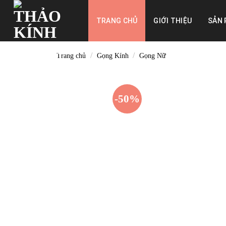
Skip
to
TRANG CHỦ
GIỚI THIỆU
SẢN
content
/
/
Trang chủ
Gọng Kính
Gọng Nữ
-50%