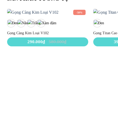
-50%
Gọng Càng Kim Loại V102
Gọng Titan Cao
290.000
₫
580.000
₫
3