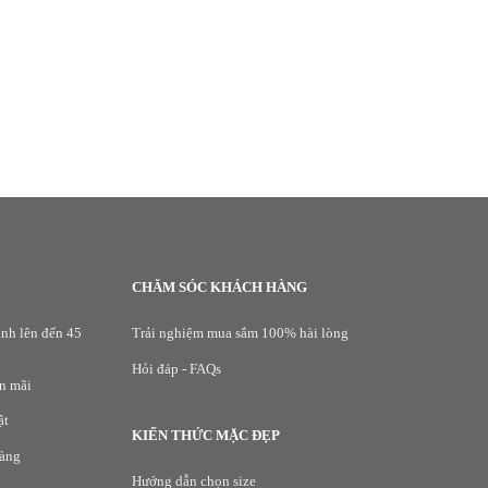
G
CHĂM SÓC KHÁCH HÀNG
nh lên đến 45
Trải nghiệm mua sắm 100% hài lòng
Hỏi đáp - FAQs
n mãi
ật
KIẾN THỨC MẶC ĐẸP
hàng
Hướng dẫn chọn size