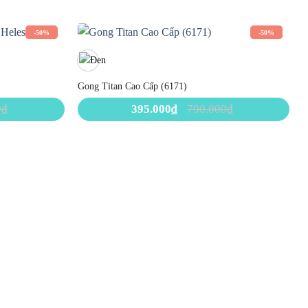
-50%
-50%
Gong Titan Cao Cấp (6171)
0
₫
395.000
₫
790.000
₫