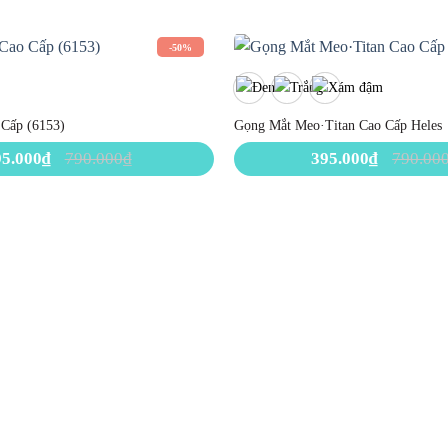
-50%
 Cấp (6153)
Gọng Mắt Meo·Titan Cao Cấp Heles
95.000
₫
790.000
₫
395.000
₫
790.00