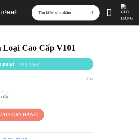
Tìm
LIÊN HỆ
kiếm:
 Loại Cao Cấp V101
0.000
₫
580.000
₫
XÓA
V101 số lượng
VÀO GIỎ HÀNG