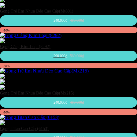
Xanh dương
Gọng Trẻ Em Nhựa Dẻo Cao Cấp(Mt801)
240.000
₫
480.000
₫
-50%
Đen
Gọng Càng Kim Loại (8292)
290.000
₫
580.000
₫
-50%
Đen
Hồng
Xanh dương
Gọng Trẻ Em Nhựa Dẻo Cao Cấp(Mx215)
240.000
₫
480.000
₫
-50%
Đen
Gọng Titan Cao Cấp (6153)