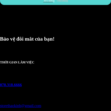
395.000
₫
790.000
₫
Bảo vệ đôi mắt của bạn!
Chúng tôi luôn trân trọng và mong đợi nhận được mọi ý kiến đóng góp từ khách
hàng để có thể nâng cấp trải nghiệm dịch vụ và sản phẩm tốt hơn nữa.
THỜI GIAN LÀM VIỆC
Thứ 2 - chủ nhật :
08h00 - 21h00
Hotline
078.318.6666
(8:30 - 22:00)
Email
storethaokinh@gmail.com