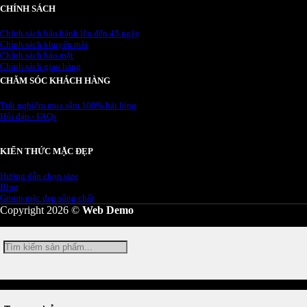
CHÍNH SÁCH
Chính sách bảo hành lên đến 45 ngày
Chính sách khuyến mãi
Chính sách bảo mật
Chính sách giao hàng
CHĂM SÓC KHÁCH HÀNG
Trải nghiệm mua sắm 100% hài lòng
Hỏi đáp - FAQs
KIẾN THỨC MẶC ĐẸP
Hướng dẫn chọn size
Blog
Group mặc đẹp sống chất
Copyright 2026 ©
Web Demo
Tìm
kiếm: