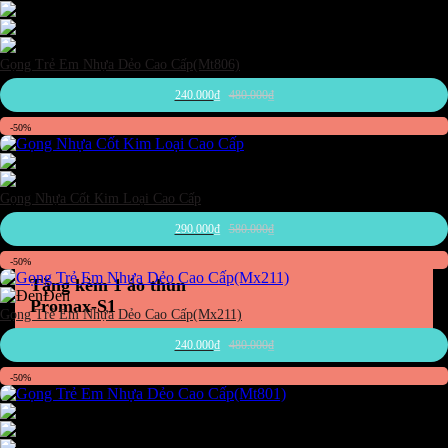
Đen
Hồng
Xám đậm
Gọng Trẻ Em Nhựa Dẻo Cao Cấp(Mt806)
240.000
₫
480.000
₫
-50%
Đen
Nâu
Gọng Nhựa Cốt Kim Loại Cao Cấp
290.000
₫
580.000
₫
-50%
Tặng kèm 1 áo thun
Đen
Promax-S1
Gọng Trẻ Em Nhựa Dẻo Cao Cấp(Mx211)
240.000
₫
480.000
₫
-50%
Đen
Hồng
Xám đậm