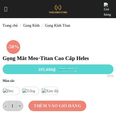
Skip
to
content
/
/
Trang chủ
Gọng Kính
Gọng Kính Titan
-50%
Gọng Mắt Meo·Titan Cao Cấp Heles
395.000
₫
790.000
₫
XÓA
Màu sắc
Gọng Mắt Meo·Titan Cao Cấp Heles số lượng
THÊM VÀO GIỎ HÀNG