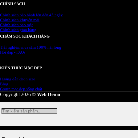
CHÍNH SÁCH
Chính sách bảo hành lên đến 45 ngày
Chính sách khuyến mãi
Chính sách bảo mật
Chính sách giao hàng
CHĂM SÓC KHÁCH HÀNG
Trải nghiệm mua sắm 100% hài lòng
Hỏi đáp - FAQs
KIẾN THỨC MẶC ĐẸP
Hướng dẫn chọn size
Blog
Group mặc đẹp sống chất
Copyright 2026 ©
Web Demo
Tìm
kiếm: