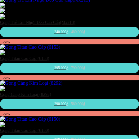
Đen
Xám đậm
Xanh dương
Gọng Trẻ Em Nhựa Dẻo Cao Cấp(Mx213)
240.000
₫
480.000
₫
-50%
Đen
Gọng Titan Cao Cấp (6153)
395.000
₫
790.000
₫
-50%
Đen
Gọng Càng Kim Loại (8292)
290.000
₫
580.000
₫
-50%
Đen
Gọng Titan Cao Cấp (6150)