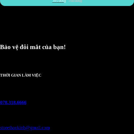
395.000
₫
790.000
₫
Bảo vệ đôi mắt của bạn!
Chúng tôi luôn trân trọng và mong đợi nhận được mọi ý kiến đóng góp từ khách
hàng để có thể nâng cấp trải nghiệm dịch vụ và sản phẩm tốt hơn nữa.
THỜI GIAN LÀM VIỆC
Thứ 2 - chủ nhật :
08h00 - 21h00
Hotline
078.318.6666
(8:30 - 22:00)
Email
storethaokinh@gmail.com