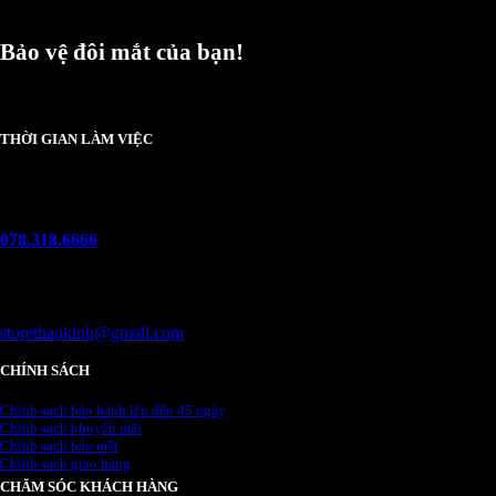
Bảo vệ đôi mắt của bạn!
Chúng tôi luôn trân trọng và mong đợi nhận được mọi ý kiến đóng góp từ khách hà
THỜI GIAN LÀM VIỆC
Thứ 2 - chủ nhật :
08h00 - 21h00
Hotline
078.318.6666
(8:30 - 22:00)
Email
storethaokinh@gmail.com
CHÍNH SÁCH
Chính sách bảo hành lên đến 45 ngày
Chính sách khuyến mãi
Chính sách bảo mật
Chính sách giao hàng
CHĂM SÓC KHÁCH HÀNG