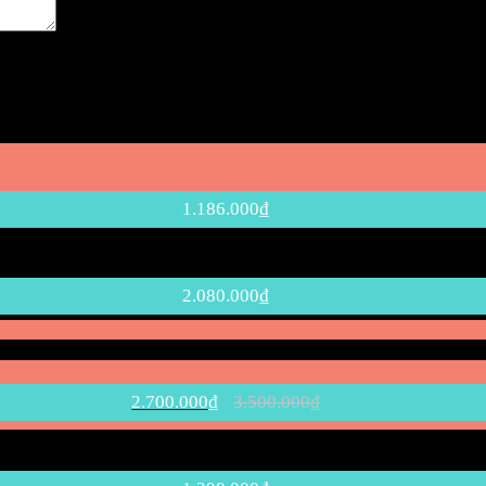
nh luận kế tiếp của tôi.
1.186.000
₫
2.080.000
₫
2.700.000
₫
3.500.000
₫