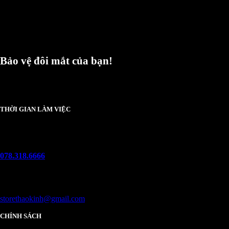
Bảo vệ đôi mắt của bạn!
Chúng tôi luôn trân trọng và mong đợi nhận được mọi ý kiến đóng góp từ khách
hàng để có thể nâng cấp trải nghiệm dịch vụ và sản phẩm tốt hơn nữa.
THỜI GIAN LÀM VIỆC
Thứ 2 - chủ nhật :
08h00 - 21h00
Hotline
078.318.6666
(8:30 - 22:00)
Email
storethaokinh@gmail.com
CHÍNH SÁCH