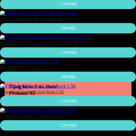
1.186.000
₫
Tròng Chemi U2-1.60 HC Hàn Quốc
630.000
₫
Tròng Kính Essilor Crizal Prevencia 1.56 AS
1.298.000
₫
Đổi màu Trendy rocky 1.56
688.000
₫
Tặng kèm 1 áo thun
Tròng Kính Essilor Crizal Rock 1.56
Promax-S1
1.298.000
₫
Tròng Kính Essilor Crizal Rock 1.60
2.280.000
₫