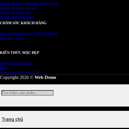
Chính sách bảo hành lên đến 45 ngày
Chính sách khuyến mãi
Chính sách bảo mật
Chính sách giao hàng
CHĂM SÓC KHÁCH HÀNG
Trải nghiệm mua sắm 100% hài lòng
Hỏi đáp - FAQs
KIẾN THỨC MẶC ĐẸP
Hướng dẫn chọn size
Blog
Group mặc đẹp sống chất
Copyright 2026 ©
Web Demo
Tìm
kiếm:
Trang chủ