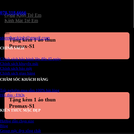
KÍNH TRẺ EM
Hotline
078.318.6666
Gọng Kính Trẻ Em
(8:30 - 22:00)
Kính Mát Trẻ Em
Email
storethaokinh@gmail.com
Tặng kèm 1 áo thun
Promax-S1
CHÍNH SÁCH
Chính sách bảo hành lên đến 45 ngày
Chính sách khuyến mãi
Chính sách bảo mật
Chính sách giao hàng
CHĂM SÓC KHÁCH HÀNG
Trải nghiệm mua sắm 100% hài lòng
Hỏi đáp - FAQs
Tặng kèm 1 áo thun
Promax-S1
KIẾN THỨC MẶC ĐẸP
Hướng dẫn chọn size
Blog
Group mặc đẹp sống chất